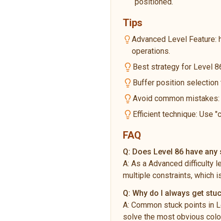
positioned.
Tips
Advanced Level Feature: 
operations.
Best strategy for Level 86
Buffer position selection
Avoid common mistakes: Do
Efficient technique: Use "
FAQ
Q:
Does Level 86 have any s
A:
As a Advanced difficulty 
multiple constraints, which i
Q:
Why do I always get stuc
A:
Common stuck points in Le
solve the most obvious color