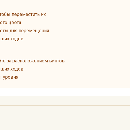
тобы переместить их
ого цвета
лоты для перемещения
аших ходов
те за расположением винтов
аших ходов
ы уровня