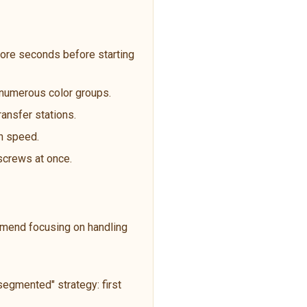
ore seconds before starting
t numerous color groups.
ransfer stations.
an speed.
 screws at once.
ommend focusing on handling
egmented" strategy: first