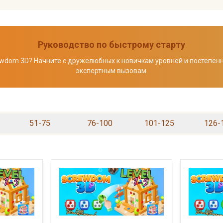
Руководство по быстрому старту
ewdom 3D? Начните с дружелюбных к новичкам уровней и постепенн
экспертным вызовам.
51-75
76-100
101-125
126-