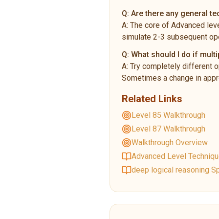
Q:
Are there any general t
A:
The core of Advanced leve
simulate 2-3 subsequent ope
Q:
What should I do if multi
A:
Try completely different o
Sometimes a change in appro
Related Links
Level 85 Walkthrough
Level 87 Walkthrough
Walkthrough Overview
Advanced Level Techniq
deep logical reasoning Sp