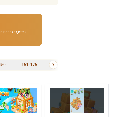
о переходите к
150
151-175
176-200
201-225