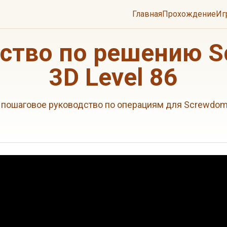
Главная
Прохождение
Иг
ство по решению 
3D Level 86
пошаговое руководство по операциям для Screwdom 