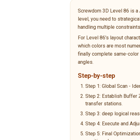
Screwdom 3D Level 86 is a Adv
level, you need to strategic
handling multiple constraint
For Level 86's layout charac
which colors are most numero
finally complete same-color p
angles.
Step-by-step
Step 1: Global Scan - Ide
Step 2: Establish Buffer
transfer stations.
Step 3: deep logical reas
Step 4: Execute and Adju
Step 5: Final Optimizatio