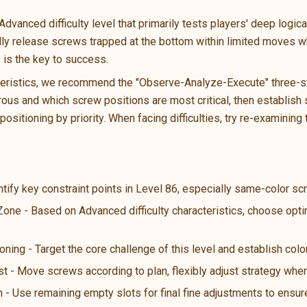
anced difficulty level that primarily tests players' deep logical 
ally release screws trapped at the bottom within limited moves wh
s is the key to success.
teristics, we recommend the "Observe-Analyze-Execute" three-ste
us and which screw positions are most critical, then establish s
ositioning by priority. When facing difficulties, try re-examining 
ntify key constraint points in Level 86, especially same-color s
 Zone - Based on Advanced difficulty characteristics, choose opt
oning - Target the core challenge of this level and establish color
st - Move screws according to plan, flexibly adjust strategy wh
n - Use remaining empty slots for final fine adjustments to ensure