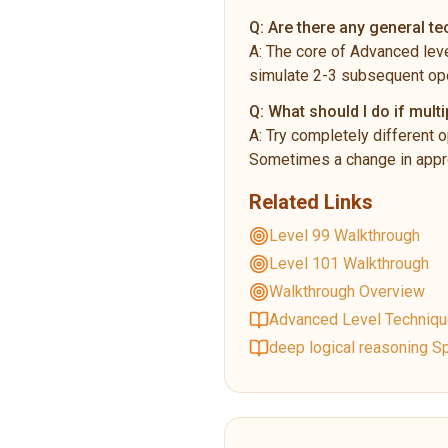
Q:
Are there any general t
A:
The core of Advanced leve
simulate 2-3 subsequent ope
Q:
What should I do if multi
A:
Try completely different o
Sometimes a change in appro
Related Links
Level 99 Walkthrough
Level 101 Walkthrough
Walkthrough Overview
Advanced Level Techniq
deep logical reasoning Sp