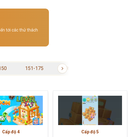
ến tới các thử thách
150
151-175
176-200
201-225
Cấp độ
4
Cấp độ
5