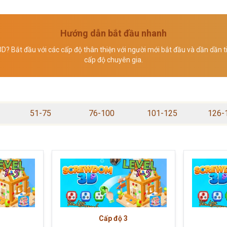
Hướng dẫn bắt đầu nhanh
? Bắt đầu với các cấp độ thân thiện với người mới bắt đầu và dần dần ti
cấp độ chuyên gia.
51-75
76-100
101-125
126-
Cấp độ
3