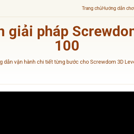
Trang chủ
Hướng dẫn chơ
 giải pháp Screwdo
100
 dẫn vận hành chi tiết từng bước cho Screwdom 3D Lev