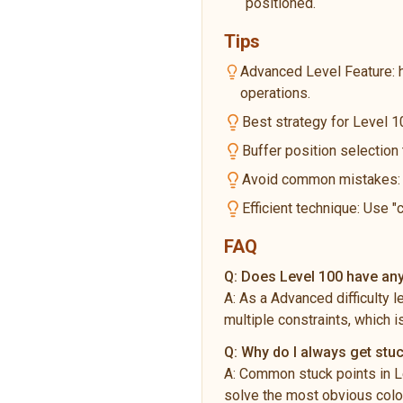
positioned.
Tips
Advanced Level Feature: 
operations.
Best strategy for Level 10
Buffer position selection
Avoid common mistakes: Do
Efficient technique: Use "
FAQ
Q:
Does Level 100 have any 
A:
As a Advanced difficulty 
multiple constraints, which i
Q:
Why do I always get stuc
A:
Common stuck points in Le
solve the most obvious color