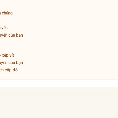
n chúng
uyển
uyển của bạn
 xếp vít
uyển của bạn
ách cấp độ