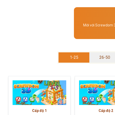
Mới với Screwdom 3D
1-25
26-50
Cấp độ
1
Cấp độ
2