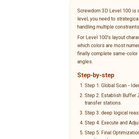
Screwdom 3D Level 100 is a Ad
level, you need to strategic
handling multiple constraint
For Level 100's layout chara
which colors are most numero
finally complete same-color p
angles.
Step-by-step
Step 1: Global Scan - Ide
Step 2: Establish Buffer
transfer stations.
Step 3: deep logical reas
Step 4: Execute and Adju
Step 5: Final Optimizatio