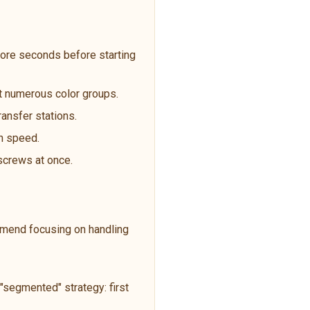
ore seconds before starting
ost numerous color groups.
ransfer stations.
an speed.
 screws at once.
ommend focusing on handling
segmented" strategy: first