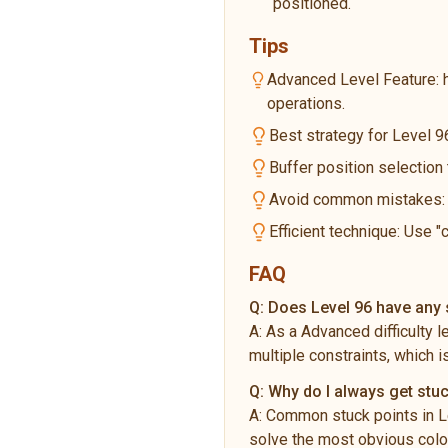
positioned.
Tips
Advanced Level Feature: 
operations.
Best strategy for Level 96
Buffer position selection
Avoid common mistakes: Do
Efficient technique: Use "
FAQ
Q:
Does Level 96 have any s
A:
As a Advanced difficulty 
multiple constraints, which i
Q:
Why do I always get stuc
A:
Common stuck points in Le
solve the most obvious color