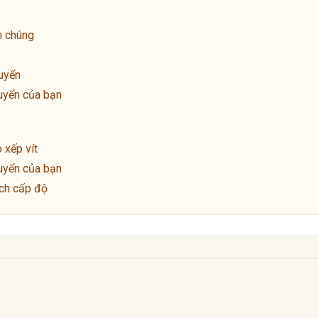
n chúng
uyển
uyển của bạn
 xếp vít
uyển của bạn
ách cấp độ