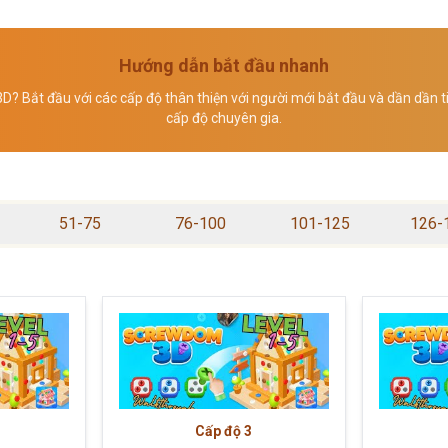
Hướng dẫn bắt đầu nhanh
? Bắt đầu với các cấp độ thân thiện với người mới bắt đầu và dần dần ti
cấp độ chuyên gia.
51-75
76-100
101-125
126-
Cấp độ
3