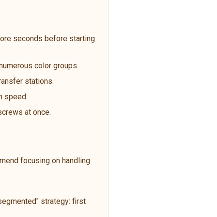
ore seconds before starting
t numerous color groups.
ransfer stations.
an speed.
 screws at once.
ommend focusing on handling
egmented" strategy: first