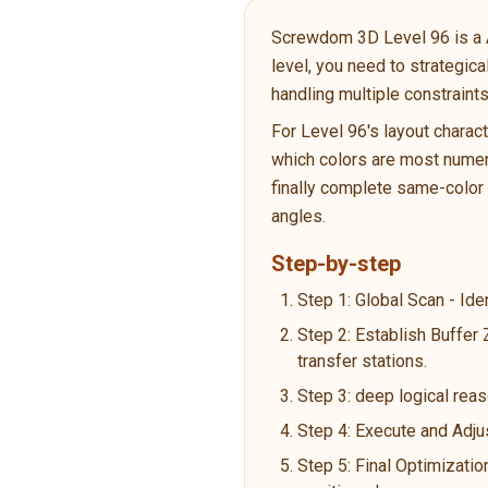
Screwdom 3D Level 96 is a Adv
level, you need to strategic
handling multiple constraint
For Level 96's layout charac
which colors are most numero
finally complete same-color p
angles.
Step-by-step
Step 1: Global Scan - Ide
Step 2: Establish Buffer
transfer stations.
Step 3: deep logical reas
Step 4: Execute and Adju
Step 5: Final Optimizatio