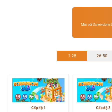
Mới với Screwdom 3D
1-25
26-50
Cấp độ
1
Cấp độ
2