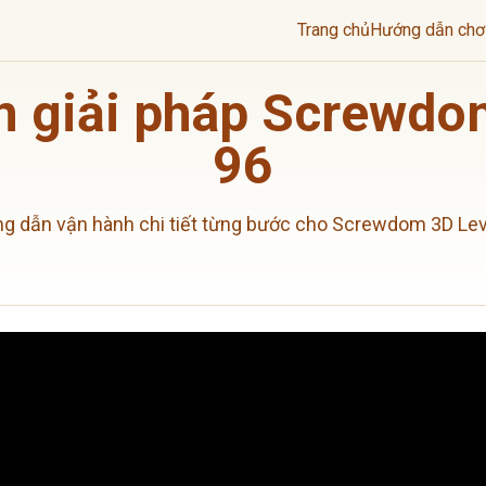
Trang chủ
Hướng dẫn chơ
 giải pháp Screwdo
96
g dẫn vận hành chi tiết từng bước cho Screwdom 3D Lev