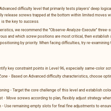
anced difficulty level that primarily tests players' deep logical 
ally release screws trapped at the bottom within limited moves wh
s is the key to success.
teristics, we recommend the "Observe-Analyze-Execute" three-ste
us and which screw positions are most critical, then establish s
ositioning by priority. When facing difficulties, try re-examining 
ntify key constraint points in Level 96, especially same-color s
 Zone - Based on Advanced difficulty characteristics, choose opt
oning - Target the core challenge of this level and establish color
st - Move screws according to plan, flexibly adjust strategy wh
n - Use remaining empty slots for final fine adjustments to ensure