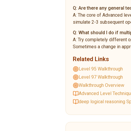
Q:
Are there any general t
A:
The core of Advanced leve
simulate 2-3 subsequent ope
Q:
What should I do if multi
A:
Try completely different o
Sometimes a change in appro
Related Links
Level 95 Walkthrough
Level 97 Walkthrough
Walkthrough Overview
Advanced Level Techniq
deep logical reasoning Sp