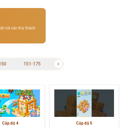
ến tới các thử thách
150
151-175
176-200
201-225
Cấp độ
4
Cấp độ
5