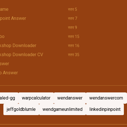
Game
स्तर 5
npoint Answer
स्तर 7
स्तर 9
bo
स्तर 15
kshop Downloader
स्तर 16
kshop Downloader CV
स्तर 35
swer
b Answer
ialed-gg
warpcalculator
wendanswer
wendanswercom
jeffgoldblumle
wendgameunlimited
linkedinpinpoint