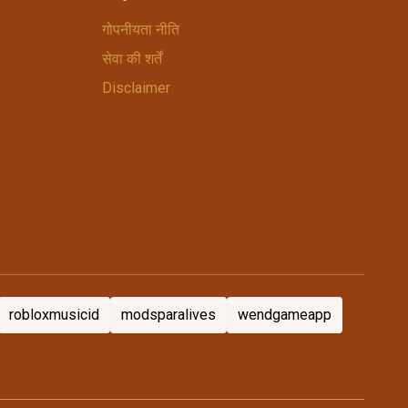
गोपनीयता नीति
सेवा की शर्तें
Disclaimer
robloxmusicid
modsparalives
wendgameapp