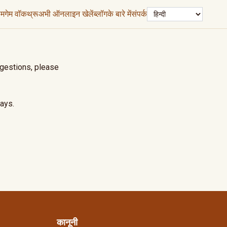
भाषा
ोम
गेम वॉकथ्रू
अभी ऑनलाइन खेलें
ब्लॉग
के बारे में
संपर्क
ggestions, please
ays.
कानूनी